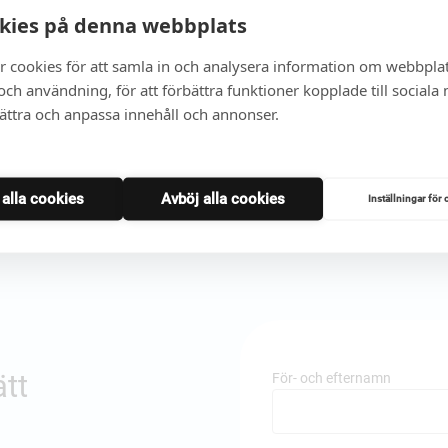
Jag vill veta mer
kies på denna webbplats
r cookies för att samla in och analysera information om webbpla
ch användning, för att förbättra funktioner kopplade till sociala
bättra och anpassa innehåll och annonser.
t alla cookies
Avböj alla cookies
Inställningar för 
ätt
För- och efternamn