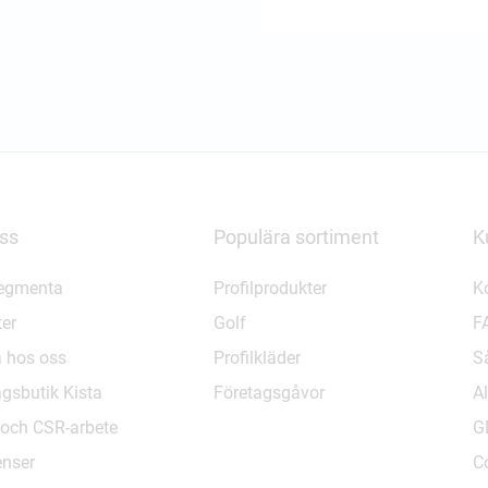
ss
Populära sortiment
K
egmenta
Profilprodukter
K
ter
Golf
F
 hos oss
Profilkläder
Så
agsbutik Kista
Företagsgåvor
Al
- och CSR-arbete
G
enser
C