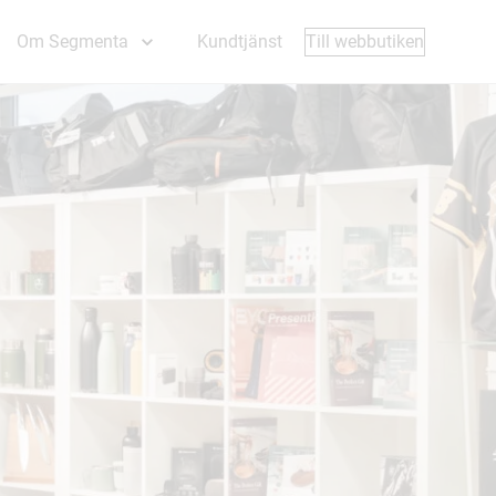
Till webbutiken
Om Segmenta
Kundtjänst