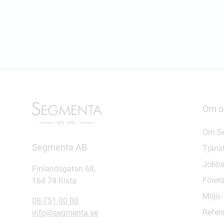
Om o
Om S
Segmenta AB
Tjäns
Jobba
Finlandsgatan 68,
Föret
164 74 Kista
Miljö
08-751 00 00
Refer
info@segmenta.se