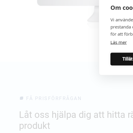
Om coo
Vi använde
prestanda o
för att för
Läs mer
Tillå
FÅ PRISFÖRFRÅGAN
Låt oss hjälpa dig att hitta r
produkt