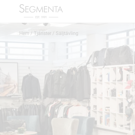
Hoppa
till
innehåll
Hem
/
Tjänster
/
Säljtävling