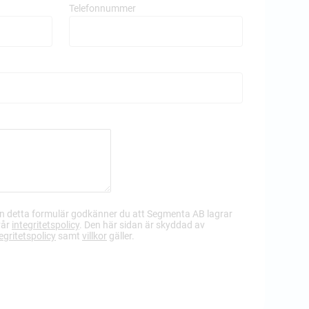
Telefonnummer
 in detta formulär godkänner du att Segmenta AB lagrar
vår
integritetspolicy
. Den här sidan är skyddad av
egritetspolicy
samt
villkor
gäller.