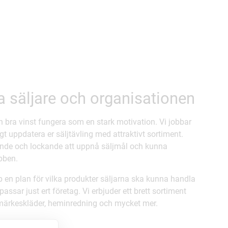
a säljare och organisationen
n bra vinst fungera som en stark motivation. Vi jobbar
igt uppdatera er säljtävling med attraktivt sortiment.
nde och lockande att uppnå säljmål och kunna
bben.
p en plan för vilka produkter säljarna ska kunna handla
assar just ert företag. Vi erbjuder ett brett sortiment
, märkeskläder, heminredning och mycket mer.