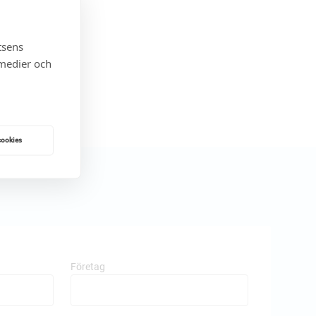
tsens
 medier och
cookies
Företag