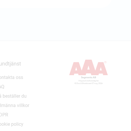
undtjänst
ontakta oss
AQ
 beställer du
lmänna villkor
DPR
ookie policy